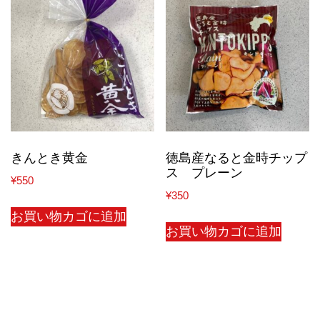
きんとき黄金
徳島産なると金時チップ
ス プレーン
¥
550
¥
350
お買い物カゴに追加
お買い物カゴに追加