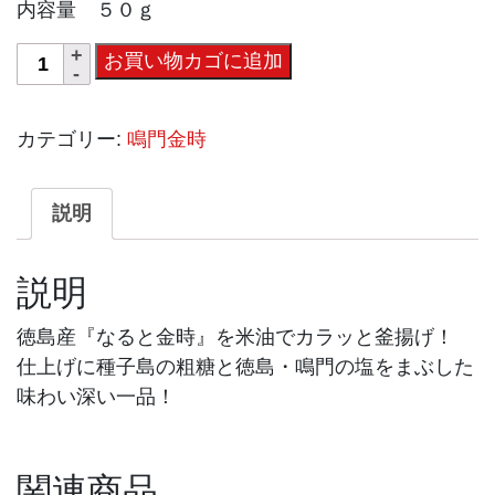
内容量 ５０ｇ
徳
お買い物カゴに追加
島
産
カテゴリー:
鳴門金時
な
る
と
説明
金
時
説明
チ
ッ
徳島産『なると金時』を米油でカラッと釜揚げ！
プ
仕上げに種子島の粗糖と徳島・鳴門の塩をまぶした
ス
味わい深い一品！
ソ
ル
ト
関連商品