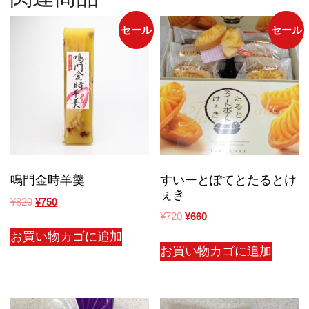
個
セール
セール
鳴門金時羊羹
すいーとぽてとたるとけ
ぇき
¥
820
¥
750
¥
720
¥
660
お買い物カゴに追加
お買い物カゴに追加