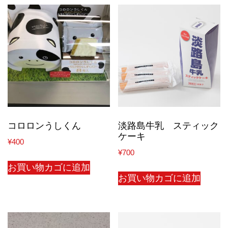
コロロンうしくん
淡路島牛乳 スティック
ケーキ
¥
400
¥
700
お買い物カゴに追加
お買い物カゴに追加