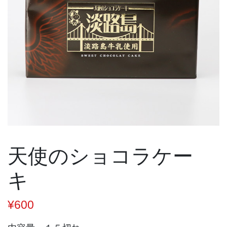
天使のショコラケー
キ
¥
600