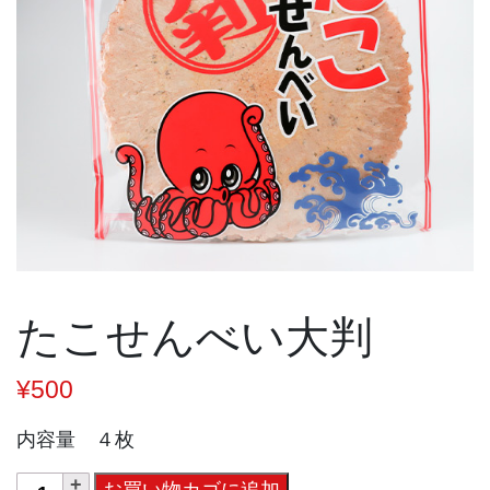
たこせんべい大判
¥
500
内容量 ４枚
た