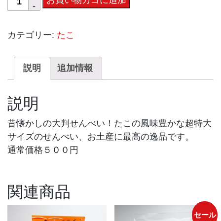
お買い物カゴに追加
こ
せ
カテゴリー:
たこ
ん
べ
い
説明
追加情報
大
判
説明
個
昔懐かしの大判せんべい！たこの風味豊かな超特大
サイズのせんべい、お土産に最高の逸品です。
通常価格５００円
関連商品
セール