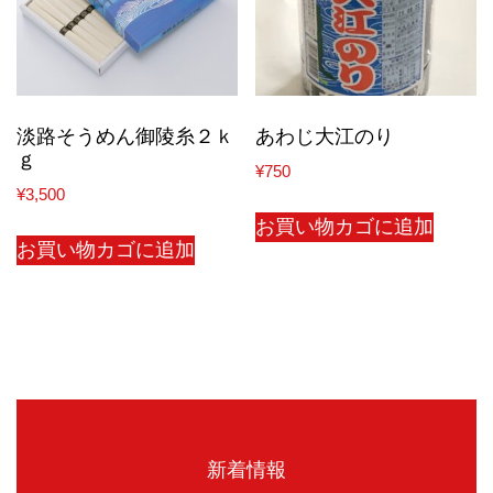
淡路そうめん御陵糸２ｋ
あわじ大江のり
ｇ
¥
750
¥
3,500
お買い物カゴに追加
お買い物カゴに追加
新着情報