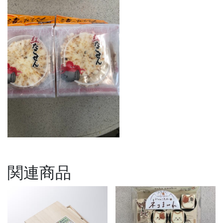
ト
（紅
タ
コ
２
袋）
個
関連商品