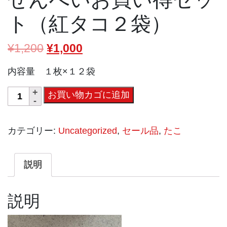
ト（紅タコ２袋）
¥
1,200
¥
1,000
内容量 １枚×１２袋
せ
お買い物カゴに追加
ん
べ
カテゴリー:
Uncategorized
,
セール品
,
たこ
い
お
買
説明
い
得
説明
セ
ッ