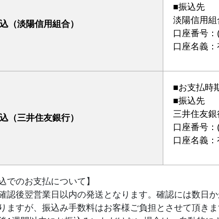
■振込先
淡陽信用組
込（淡陽信用組合）
口座番号：(普
口座名義：
■お支払時
■振込先
三井住友銀
込（三井住友銀行）
口座番号：(普
口座名義：
込でのお支払について】
確認後翌営業日以内の発送となります。確認には数日か
りますが、振込み手数料はお客様ご負担とさせて頂きま