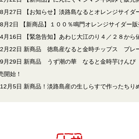
年8月27日
【お知らせ】淡路島なるとオレンジサイダ
年8月2日
【新商品】１００％鳴門オレンジサイダー販
年4月16日
【緊急告知】あわじ大江のり４／２８から
年2月22日
新商品 徳島産なると金時チップス プレ
年9月29日
新商品 うず潮の華 なると金時芋けんぴ
売開始！
年12月5日
新商品！淡路島産の生しらすで作ったちり